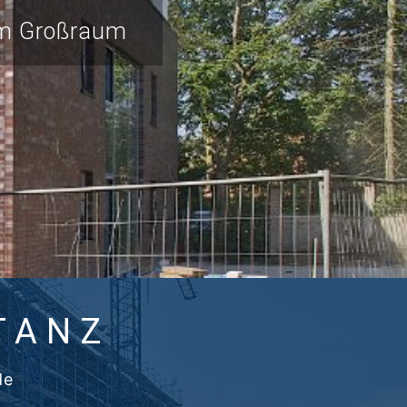
 im Großraum
TANZ
de