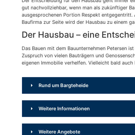
Der Entscheidung für den Hausbau geht immer ein
gut nachvollziehbar, wenn man als zukünftiger Bau
ausgesprochenen Portion Respekt entgegentritt. A
Baufirma zur Seite wird der Hausbau zu einem gar
Der Hausbau – eine Entsche
Das Bauen mit dem Bauunternehmen Petersen ist 
Zuspruch von vielen Bauträgern und Genossenscha
eigenen Immobilie verhelfen. Vielleicht bald auch
Rund um Bargteheide
Wir übernehmen Baupro
Weitere Informationen
Unser Unternehmen hat seinen Unternehmens 
Das sichere und professio
Weitere Angebote
Bauunternehmens umfasst den Großraum Ham