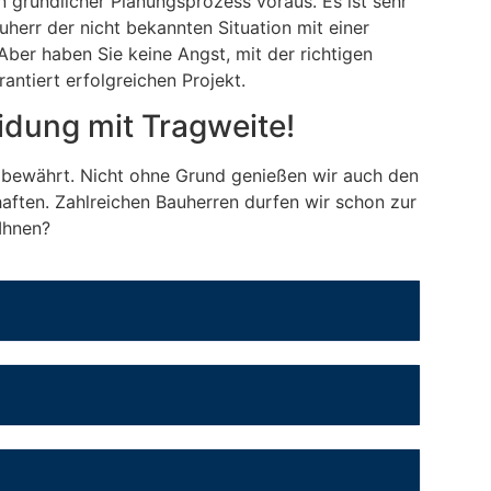
 gründlicher Planungsprozess voraus. Es ist sehr
herr der nicht bekannten Situation mit einer
ber haben Sie keine Angst, mit der richtigen
antiert erfolgreichen Projekt.
idung mit Tragweite!
bewährt. Nicht ohne Grund genießen wir auch den
ften. Zahlreichen Bauherren durfen wir schon zur
 Ihnen?
jekte in Bargteheide
in Ahrensburg. Das Vertriebsgebiet unseres
nelle Bauen Ihrer
burg und Schleswig-Holstein, damit