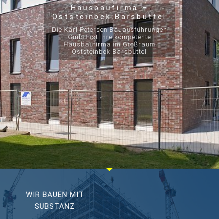
Hausbaufirma –
Oststeinbek Barsbüttel
Die Karl Petersen Bauausführungen
GmbH ist Ihre kompetente
Hausbaufirma im Großraum
Oststeinbek Barsbüttel
WIR BAUEN MIT
SUBSTANZ