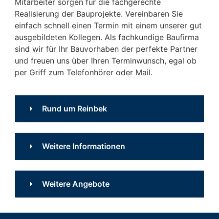
Mitarbeiter sorgen für die fachgerechte
Realisierung der Bauprojekte. Vereinbaren Sie
einfach schnell einen Termin mit einem unserer gut
ausgebildeten Kollegen. Als fachkundige Baufirma
sind wir für Ihr Bauvorhaben der perfekte Partner
und freuen uns über Ihren Terminwunsch, egal ob
per Griff zum Telefonhörer oder Mail.
Rund um Reinbek
Vor Ort in Reinbek
Weitere Informationen
Sie interessieren sich für den Wohnsitz
Das fachkundige und
Weitere Angebote
Reinbek und sind auf der Suche nach einen
Fachpartner für den Hausbau. Gut, dass
sichere Bauen Ihres
Sie zu uns gefunden haben. Hausbaufirma
Wohn- oder
Neubau Hamburg
,
Baufirma Reinfeld
,