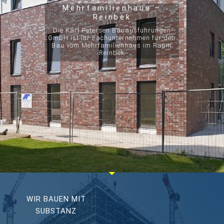
Mehrfamilienhaus –
Reinbek
Die Karl Petersen Bauausführungen
GmbH ist Ihr Fachunternehmen für den
Bau vom Mehrfamilienhaus im Raum
Reinbek
WIR BAUEN MIT
SUBSTANZ