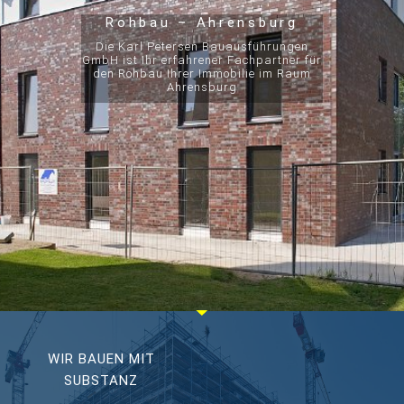
Rohbau – Ahrensburg
Die Karl Petersen Bauausführungen
GmbH ist Ihr erfahrener Fachpartner für
den Rohbau Ihrer Immobilie im Raum
Ahrensburg
WIR BAUEN MIT
SUBSTANZ