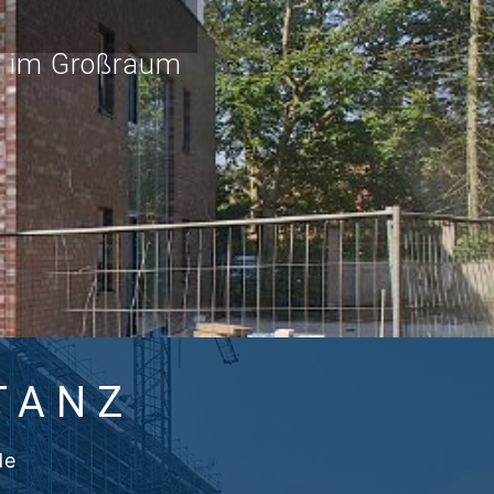
u im Großraum
TANZ
de