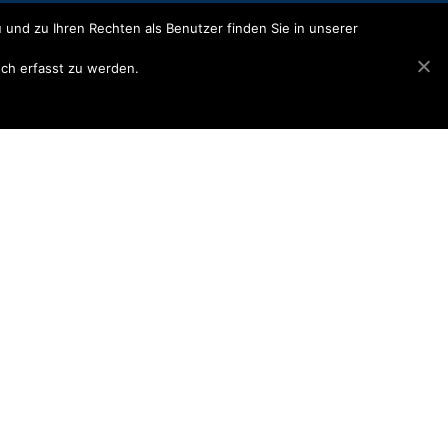
 und zu Ihren Rechten als Benutzer finden Sie in unserer
isch erfasst zu werden.
77 20-0
77 20-28
etersenbau.de