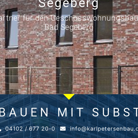
Segeberg
 Partner für den Geschosswohnungsba
Bad Segeberg
 BAUEN MIT SUBS
04102 / 677 20-0
info@karlpetersenbau.