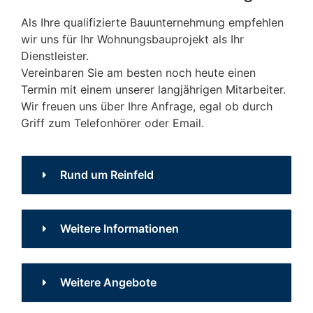
Als Ihre qualifizierte Bauunternehmung empfehlen
wir uns für Ihr Wohnungsbauprojekt als Ihr
Dienstleister.
Vereinbaren Sie am besten noch heute einen
Termin mit einem unserer langjährigen Mitarbeiter.
Wir freuen uns über Ihre Anfrage, egal ob durch
Griff zum Telefonhörer oder Email.
Rund um Reinfeld
Wir sind Ihr Partner
Weitere Informationen
in Reinfeld
Schlüsselfertig gehört
Weitere Angebote
Sie planen den Bau einer Immobilie in
für uns dazu!
Reinfeld und Umgebung und sehen sich