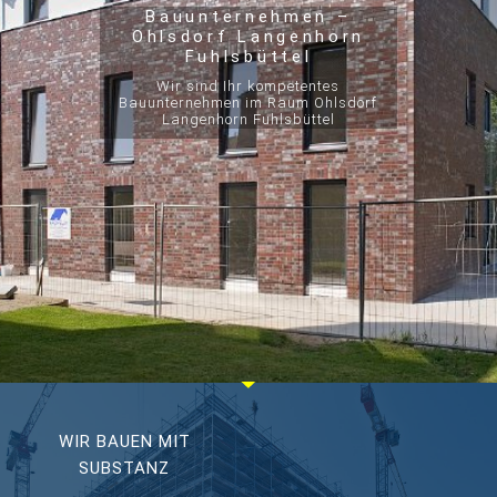
Bauunternehmen –
Ohlsdorf Langenhorn
Fuhlsbüttel
Wir sind Ihr kompetentes
Bauunternehmen im Raum Ohlsdorf
Langenhorn Fuhlsbüttel
WIR BAUEN MIT
SUBSTANZ