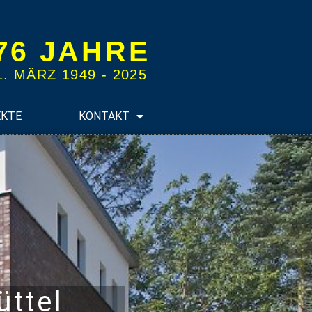
76 JAHRE
1. MÄRZ 1949 - 2025
EKTE
KONTAKT
ttel