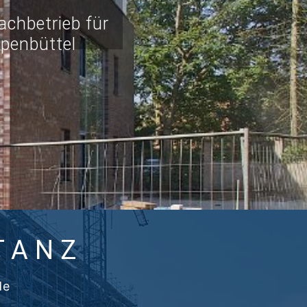
chbetrieb für
penbüttel
TANZ
de