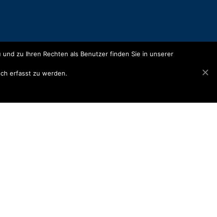
 und zu Ihren Rechten als Benutzer finden Sie in unserer
77 20-0
isch erfasst zu werden.
77 20-28
etersenbau.de