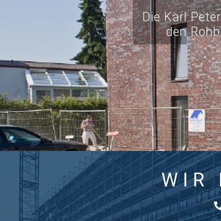
Die Karl Pet
den Rohb
WIR